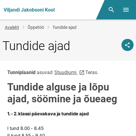
Viljandi Jakobsoni Kool
Otsing
Menüü
Jälglink
Avaleht
Õppetöö
Tundide ajad
Tundide ajad
link opens on new page
Tunniplaanid
asuvad
Stuudiumi
Teras.
Tundide alguse ja lõpu
ajad, söömine ja õueaeg
1. - 2. klassi päevakava ja tundide ajad
I tund 8.00 - 8.45
II tund 8.55 - 9.40