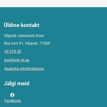
Üldine kontakt
Viljandi Jakobsoni Kool
Riia mnt 91, Viljandi, 71009
43 518 30
kool@vjk.vil.ee
Asukoha informatsioon
Jälgi meid
Facebook